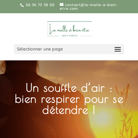
06 36 75 38 00
contact@la-malle-a-bien-
etre.com
Sélectionner une page
Un souffle d’air :
bien respirer pour se
détendre !