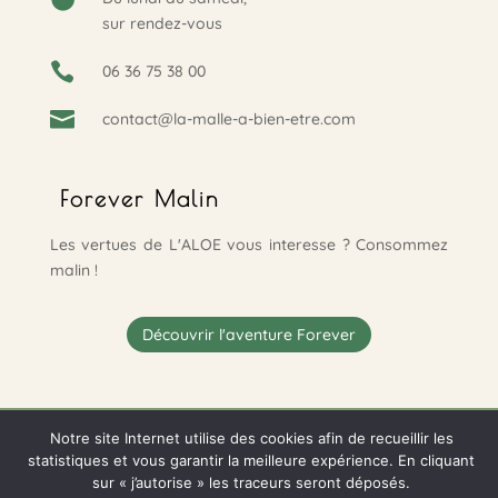
sur rendez-vous

06 36 75 38 00

contact@la-malle-a-bien-etre.com
Forever Malin
Les vertues de L'ALOE vous interesse ? Consommez
malin !
Découvrir l'aventure Forever
Notre site Internet utilise des cookies afin de recueillir les
statistiques et vous garantir la meilleure expérience. En cliquant
©
ARTEO Digital - Agence Web & Communication - Le
sur « j’autorise » les traceurs seront déposés.