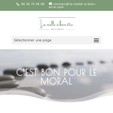
06 36 75 38 00
contact@la-malle-a-bien-
etre.com
Sélectionner une page
C’EST BON POUR LE
MORAL