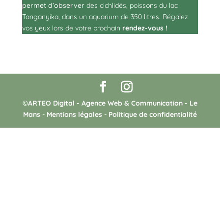
permet d’observer
des cichlidés, poissons du lac
Tanganyika, dans un aquarium de 350 litres. Régalez
vos yeux lors de votre prochain
rendez-vous !
©
ARTEO Digital - Agence Web & Communication - Le
Mans
-
Mentions légales
-
Politique de confidentialité